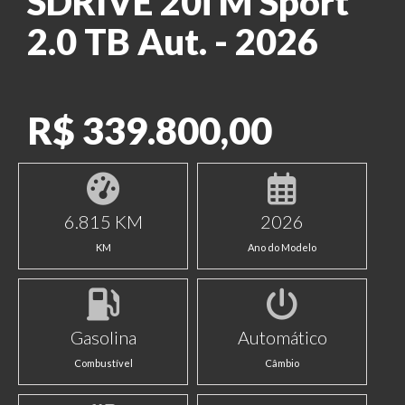
SDRIVE 20i M Sport
2.0 TB Aut. - 2026
R$ 339.800,00
6.815 KM
2026
KM
Ano do Modelo
Gasolina
Automático
Combustível
Câmbio