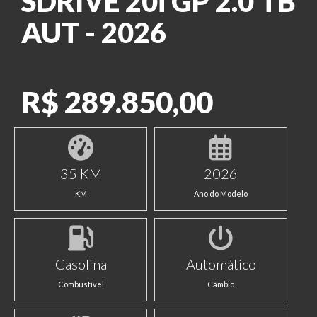
SDRIVE 20i GP 2.0 TB
AUT - 2026
R$ 289.850,00
35 KM
2026
KM
Ano do Modelo
Gasolina
Automático
Combustível
Câmbio