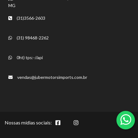
MG
(31)3566-2603
(31) 98468-2262
0ht) tps:-//api
vendas@jubermotorsimports.com.br
Nossas mídias sociais: