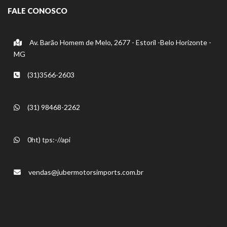
FALE CONOSCO
Av. Barão Homem de Melo, 2677 - Estoril -Belo Horizonte -
MG
(31)3566-2603
(31) 98468-2262
0ht) tps:-//api
vendas@jubermotorsimports.com.br