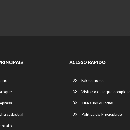
PRINCIPAIS
ACESSO RÁPIDO
ome
Fale conosco
stoque
Visitar o estoque complet
mpresa
Tire suas dúvidas
cha cadastral
Política de Privacidade
ontato