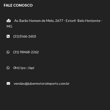
FALE CONOSCO
Av. Barão Homem de Melo, 2677 - Estoril -Belo Horizonte -
MG
(31)3566-2603
(31) 98468-2262
0ht) tps:-//api
vendas@jubermotorsimports.com.br