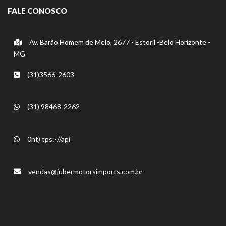
FALE CONOSCO
Av. Barão Homem de Melo, 2677 - Estoril -Belo Horizonte -
MG
(31)3566-2603
(31) 98468-2262
0ht) tps:-//api
vendas@jubermotorsimports.com.br